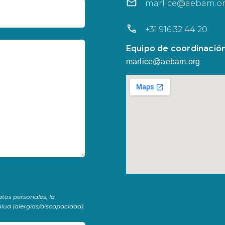
marlice@aebam.o
+31 916 32 44 20
Equipo de coordinación
marlice@aebam.org
atos personales, la
lud (alergias/discapacidad).