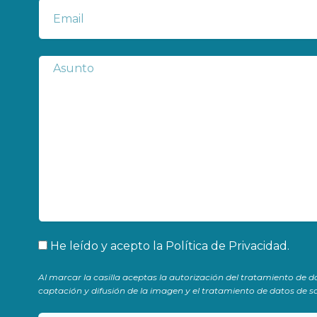
Correo electrónico
Subject
Aceptación
He leído y acepto la
Política de Privacidad
.
Al marcar la casilla aceptas la autorización del tratamiento de d
captación y difusión de la imagen y el tratamiento de datos de sa