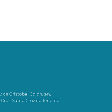
. de Cristobal Colón, s/n,
 Cruz, Santa Cruz de Tenerife