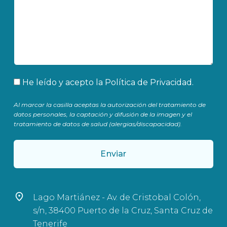
Aceptación
He leído y acepto la
Política de Privacidad
.
Al marcar la casilla aceptas la autorización del tratamiento de
datos personales, la captación y difusión de la imagen y el
tratamiento de datos de salud (alergias/discapacidad).
Enviar
Lago Martiánez - Av. de Cristobal Colón,
s/n, 38400 Puerto de la Cruz, Santa Cruz de
Tenerife