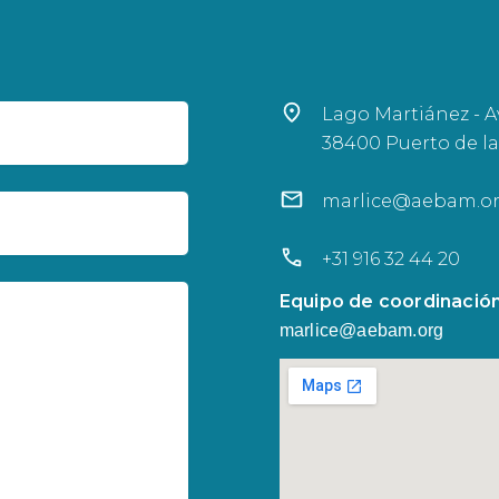
Lago Martiánez - Av
38400 Puerto de la
marlice@aebam.o
+31 916 32 44 20
Equipo de coordinación
marlice@aebam.org