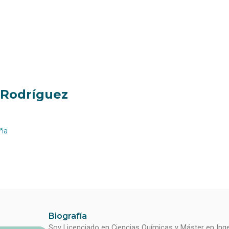
i Rodríguez
ña
Biografía
Soy Licenciado en Ciencias Químicas y Máster en Inge