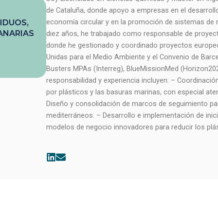
de Cataluña, donde apoyo a empresas en el desarroll
economía circular y en la promoción de sistemas de r
IDUOS,
ANARIAS
diez años, he trabajado como responsable de proye
donde he gestionado y coordinado proyectos europeo
Unidas para el Medio Ambiente y el Convenio de Barcel
Busters MPAs (Interreg), BlueMissionMed (Horizon202
responsabilidad y experiencia incluyen: – Coordinaci
por plásticos y las basuras marinas, con especial aten
Diseño y consolidación de marcos de seguimiento par
mediterráneos. – Desarrollo e implementación de inic
modelos de negocio innovadores para reducir los plá
L
E
i
n
n
v
k
e
e
l
d
o
i
p