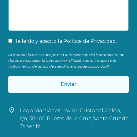
Aceptación
He leído y acepto la
Política de Privacidad
.
Al marcar la casilla aceptas la autorización del tratamiento de
datos personales, la captación y difusión de la imagen y el
tratamiento de datos de salud (alergias/discapacidad).
Enviar
Lago Martiánez - Av. de Cristobal Colón,
s/n, 38400 Puerto de la Cruz, Santa Cruz de
Tenerife