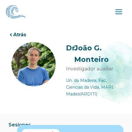
Ir
al
contenido
Atrás
Dr.
João G.
Monteiro
Investigador auxiliar
Un. da Madeira, Fac.
Ciencias da Vida, MARE-
Madeir/ARDITI)
Sesiones