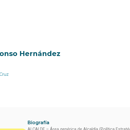
fonso Hernández
Cruz
Biografía
ALCALDE – Área genérica de Alcaldía (Política Estraté