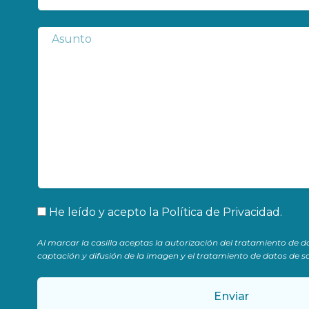
Subject
Aceptación
He leído y acepto la
Política de Privacidad
.
Al marcar la casilla aceptas la autorización del tratamiento de d
captación y difusión de la imagen y el tratamiento de datos de sa
Enviar