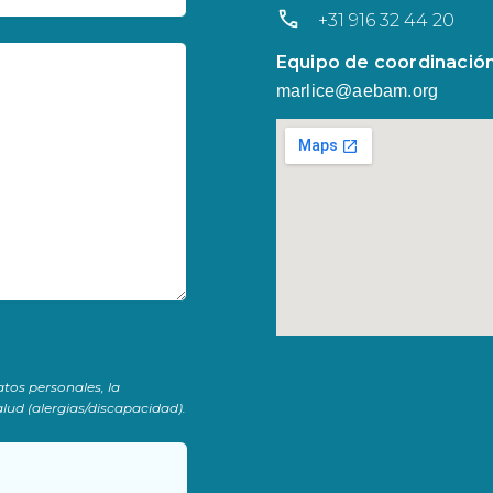
+31 916 32 44 20
Equipo de coordinación
marlice@aebam.org
atos personales, la
lud (alergias/discapacidad).