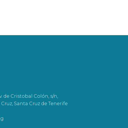
. de Cristobal Colón, s/n,
 Cruz, Santa Cruz de Tenerife
rg