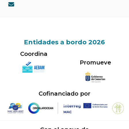
E
n
v
e
l
o
p
Entidades a bordo 2026
e
Coordina
Promueve
Cofinanciado por