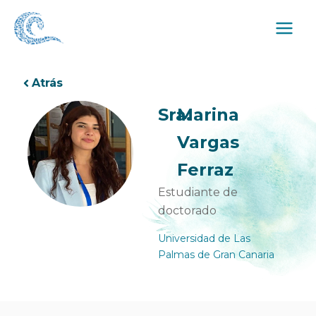
Ir
al
contenido
Atrás
Sra.
Marina
Vargas
Ferraz
Estudiante de
doctorado
Universidad de Las
Palmas de Gran Canaria