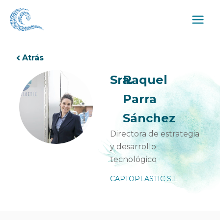
Ir
al
contenido
Atrás
Sra.
Raquel
Parra
Sánchez
Directora de estrategia
y desarrollo
tecnológico
CAPTOPLASTIC S.L.