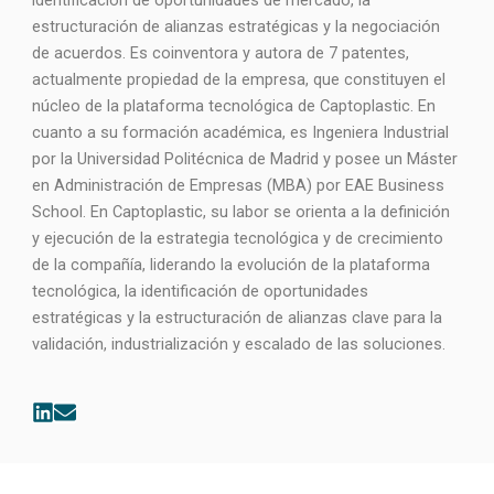
identificación de oportunidades de mercado, la
estructuración de alianzas estratégicas y la negociación
de acuerdos. Es coinventora y autora de 7 patentes,
actualmente propiedad de la empresa, que constituyen el
núcleo de la plataforma tecnológica de Captoplastic. En
cuanto a su formación académica, es Ingeniera Industrial
por la Universidad Politécnica de Madrid y posee un Máster
en Administración de Empresas (MBA) por EAE Business
School. En Captoplastic, su labor se orienta a la definición
y ejecución de la estrategia tecnológica y de crecimiento
de la compañía, liderando la evolución de la plataforma
tecnológica, la identificación de oportunidades
estratégicas y la estructuración de alianzas clave para la
validación, industrialización y escalado de las soluciones.
L
E
i
n
n
v
k
e