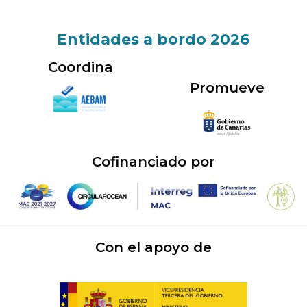
e
l
d
o
i
p
Entidades a bordo 2026
n
e
Coordina
Promueve
Cofinanciado por
Con el apoyo de