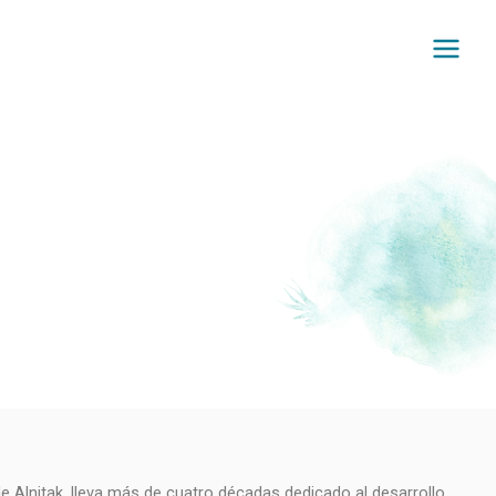
Alnitak, lleva más de cuatro décadas dedicado al desarrollo