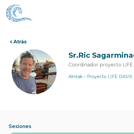
Ir
al
contenido
Atrás
Sr.
Ric Sagarmina
Coordinador proyecto LIFE
Alnitak – Proyecto LIFE OASIS
Sesiones