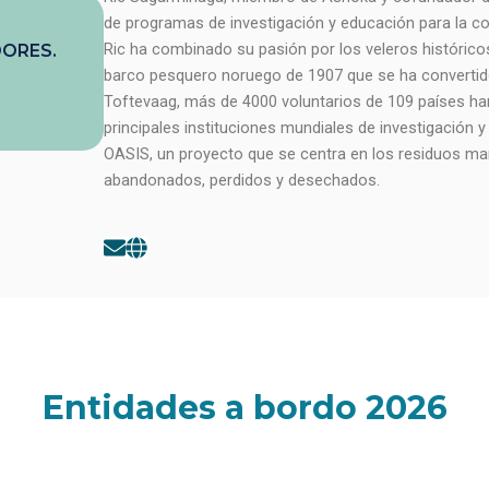
de programas de investigación y educación para la co
Ric ha combinado su pasión por los veleros históricos
DORES.
barco pesquero noruego de 1907 que se ha convertido
Toftevaag, más de 4000 voluntarios de 109 países ha
principales instituciones mundiales de investigación
OASIS, un proyecto que se centra en los residuos mar
abandonados, perdidos y desechados.
E
G
n
l
v
o
e
b
l
e
o
p
e
Entidades a bordo 2026