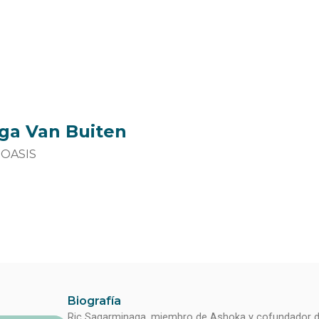
ga Van Buiten
 OASIS
Biografía
Ric Sagarminaga, miembro de Ashoka y cofundador de 