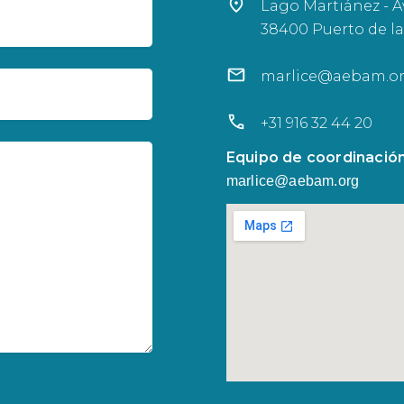
Lago Martiánez - Av
38400 Puerto de la
marlice@aebam.o
+31 916 32 44 20
Equipo de coordinación
marlice@aebam.org