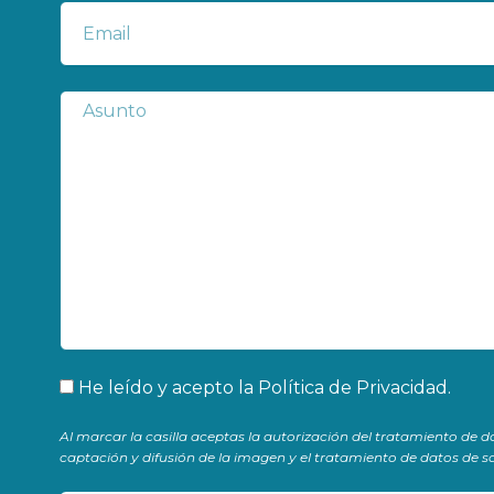
Correo
electrónico
Subject
Aceptación
He leído y acepto la
Política de Privacidad
.
Al marcar la casilla aceptas la autorización del tratamiento de d
captación y difusión de la imagen y el tratamiento de datos de sa