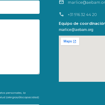
marlice@aebam.o
+31 916 32 44 20
Equipo de coordinación
marlice@aebam.org
atos personales, la
lud (alergias/discapacidad).