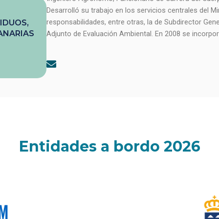
Desarrolló su trabajo en los servicios centrales del
responsabilidades, entre otras, la de Subdirector Gene
IDUOS,
ANARIAS
Adjunto de Evaluación Ambiental. En 2008 se incorpo
E
n
v
e
l
o
p
e
Entidades a bordo 2026